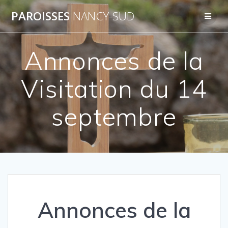
Skip
PAROISSES
NANCY-SUD
to
content
Annonces de la
Visitation du 14
septembre
Annonces de la