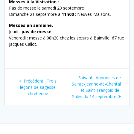
Messes à la Visitation :
Pas de messe le samedi 20 septembre
Dimanche 21 septembre à
11h00
: Neuves-Maisons,
Messes en semaine.
Jeudi :
pas de messe
Vendredi : messe à 08h20 chez les sœurs à Bainville, 67 rue
Jacques Callot.
Navigation
Article
Suivant :
Annonces de
Article
Précédent :
Trois
de
suivant
Sainte-Jeanne-de-Chantal
précédent
leçons de sagesse
:
et Saint-François-de-
:
chrétienne
l’article
Sales du 14 septembre