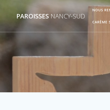
Skip
to
NOUS RE
PAROISSES
NANCY-SUD
content
CARÊME 