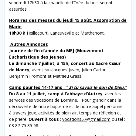
vendredi 17h30 à la chapelle de l’Orée du bois seront
assurées.
Horaires des messes du jeudi 15 août, Assomption de
Marie
10h30 à
Heillecourt, Laneuveville et Marthenont.
A
utres
Annonces
Journée de fin d’année du MEJ (Mouvement
Eucharistique des Jeunes)
Le dimanche 7 juillet, à 15h,
concert au Sacré Cœur
de Nancy,
avec Jean-Jacques Juven, Julien Carton,
Benjamin Fromont et Mathieu Grass.
Camp pour les 14-17 ans :
’’ Si tu savais le don de Dieu.’’
Du 8 au 11 juillet, camp à l’abbaye d’Autrey
, avec les
services des vocations de Lorraine. Pour grandir dans la
découverte de notre baptême et de notre appel personnel
à travers jeux, activités de plein air, temps de réflexion et
de prière.
Ouvert à tous
;
vocations57@gmail.com
ou tel :
03 87 75 85 98.