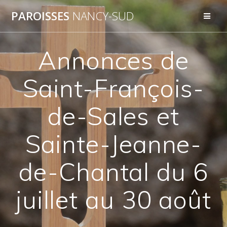
Skip
PAROISSES
NANCY-SUD
to
content
Annonces de
Saint-François-
de-Sales et
Sainte-Jeanne-
de-Chantal du 6
juillet au 30 août