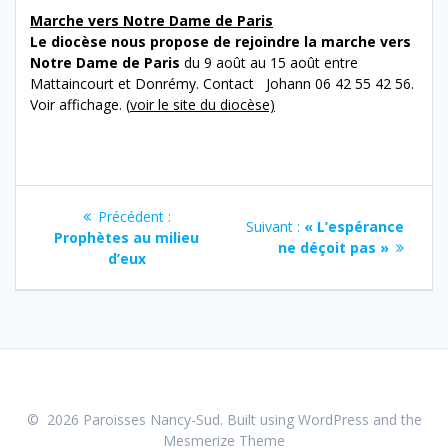
Marche vers Notre Dame de Paris
Le diocèse nous propose de rejoindre la marche vers
Notre Dame de Paris
du 9 août au 15 août entre
Mattaincourt et Donrémy. Contact Johann 06 42 55 42 56.
Voir affichage. (
voir le site du diocèse)
Navigation
Article
Précédent :
Article
Suivant :
« L’espérance
de
précédent
Prophètes au milieu
suivant
ne déçoit pas »
:
d’eux
:
l’article
© 2026 Paroisses Nancy-Sud. Built using WordPress and the
Mesmerize Theme