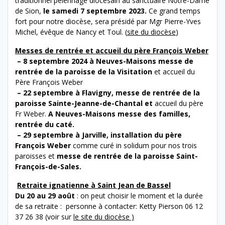
traditionnel pèlerinage diocésain au sanctuaire Notre-Dame
de Sion,
le samedi 7 septembre 2023.
Ce grand temps
fort pour notre diocèse, sera présidé par Mgr Pierre-Yves
Michel, évêque de Nancy et Toul. (
site du diocèse
)
Messes de rentrée et accueil du père François Weber
– 8 septembre 2024 à Neuves-Maisons
messe de
rentrée de la paroisse de la Visitation
et accueil du
Père François Weber
– 22 septembre à Flavigny, messe de rentrée de la
paroisse Sainte-Jeanne-de-Chantal et
accueil du père
Fr Weber.
A Neuves-Maisons messe des familles,
rentrée du caté.
– 29 septembre à Jarville, installation du père
François Weber
comme curé in solidum pour nos trois
paroisses et
messe de rentrée de la paroisse Saint-
François-de-Sales.
Retraite ignatienne à Saint Jean de Bassel
Du 20 au 29 août
: on peut choisir le moment et la durée
de sa retraite : personne à contacter: Ketty Pierson 06 12
37 26 38 (voir sur
le site du diocèse )