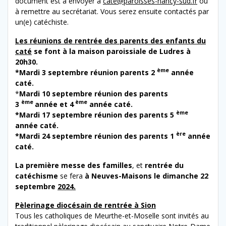
document est à envoyer à
cate@paroisses-nancy-sud.fr
ou
à remettre au secrétariat. Vous serez ensuite contactés par
un(e) catéchiste.
Les réunions de rentrée des parents des enfants du
caté
se font à la maison paroissiale de Ludres à
20h30.
ème
*Mardi 3 septembre réunion parents 2
année
caté.
*
Mardi 10 septembre réunion des parents
ème
ème
3
année et 4
année caté.
ème
*Mardi 17 septembre réunion des parents 5
année caté.
ère
*Mardi 24 septembre réunion des parents 1
année
caté.
La première messe des familles
, et
rentrée du
catéchisme
se fera
à Neuves-Maisons le dimanche 22
septembre
2024.
Pèlerinage diocésain de rentrée à Sion
Tous les catholiques de Meurthe-et-Moselle sont invités au