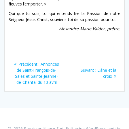
fleuves l’emporter. »
Qui que tu sois, toi qui entends lire la Passion de notre
Seigneur Jésus-Christ, souviens-toi de sa passion pour toi.
Alexandre-Marie
Valder,
prêtre.
Navigation
Article
Précédent :
Annonces
de
précédent
Article
de Saint-François-de-
Suivant :
L’âne et la
:
suivant
Sales et Sainte-Jeanne-
croix
l’article
:
de-Chantal du 13 avril
© 2026 Paroisses Nancy-Sud. Built using WordPress and the