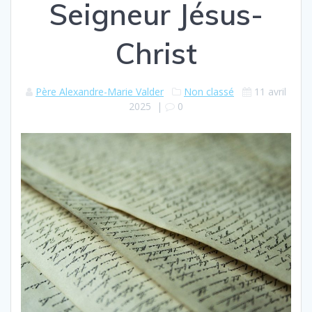
Seigneur Jésus-
Christ
Père Alexandre-Marie Valder
Non classé
11 avril
2025
|
0