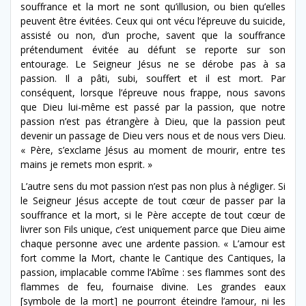
souffrance et la mort ne sont qu’illusion, ou bien qu’elles
peuvent être évitées. Ceux qui ont vécu l’épreuve du suicide,
assisté ou non, d’un proche, savent que la souffrance
prétendument évitée au défunt se reporte sur son
entourage. Le Seigneur Jésus ne se dérobe pas à sa
passion. Il a pâti, subi, souffert et il est mort. Par
conséquent, lorsque l’épreuve nous frappe, nous savons
que Dieu lui-même est passé par la passion, que notre
passion n’est pas étrangère à Dieu, que la passion peut
devenir un passage de Dieu vers nous et de nous vers Dieu.
« Père, s’exclame Jésus au moment de mourir, entre tes
mains je remets mon esprit. »
L’autre sens du mot passion n’est pas non plus à négliger. Si
le Seigneur Jésus accepte de tout cœur de passer par la
souffrance et la mort, si le Père accepte de tout cœur de
livrer son Fils unique, c’est uniquement parce que Dieu aime
chaque personne avec une ardente passion. « L’amour est
fort comme la Mort, chante le Cantique des Cantiques, la
passion, implacable comme l’Abîme : ses flammes sont des
flammes de feu, fournaise divine. Les grandes eaux
[symbole de la mort] ne pourront éteindre l’amour, ni les