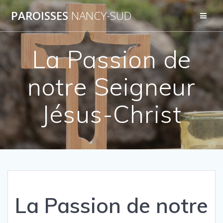
Skip
PAROISSES
NANCY-SUD
to
content
La Passion de
notre Seigneur
Jésus-Christ
La Passion de notre