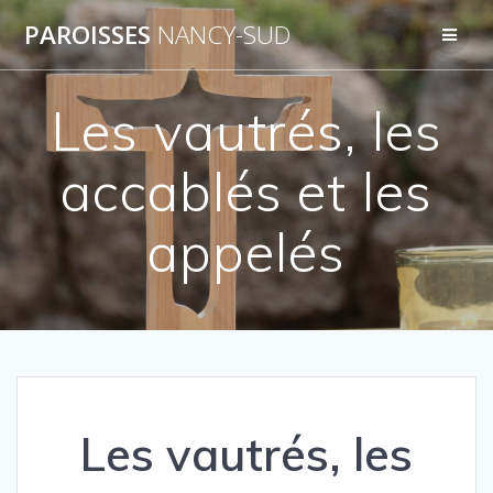
Skip
PAROISSES
NANCY-SUD
to
content
Les vautrés, les
accablés et les
appelés
Les vautrés, les