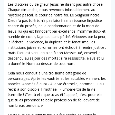
Les disciples du Seigneur Jésus ne disent pas autre chose.
Chaque dimanche, nous revenons inlassablement au
mystère pascal, le cœur de notre foi. Le Seigneur notre
Dieu n’a pas toléré, n’a pas laissé sans réponse l’injustice
criante du procès, de la condamnation et de la mort de
Jésus, lui qui est l’innocent par excellence, l’homme doux et
humble de cœur, l’agneau sans péché. Grippées par la peur,
la lâcheté, la violence, la duplicité et le fanatisme, les
institutions juives et romaines ont échoué à rendre justice ;
mais Dieu est venu en aide à son Messie tué, enseveli et
descendu au séjour des morts ; il l’a ressuscité, élevé et lui
a donné le Nom au-dessus de tout nom.
Cela nous conduit à une troisième catégorie de
personnages. Après les vautrés et les accablés viennent les
appelés. Appelés à quoi ? À la vie éternelle, comme S. Paul
l’écrit à son disciple Timothée : « Empare-toi de la vie
éternelle ! C’est à elle que tu as été appelé, c’est pour elle
que tu as prononcé ta belle profession de foi devant de
nombreux témoins. »
La traduction liturgique nous a fait perdre en partie le