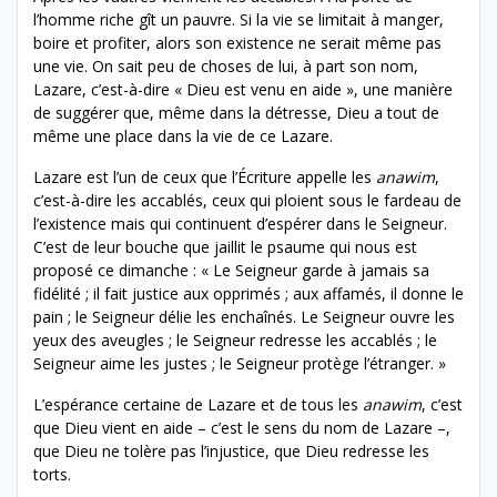
l’homme riche gît un pauvre. Si la vie se limitait à manger,
boire et profiter, alors son existence ne serait même pas
une vie. On sait peu de choses de lui, à part son nom,
Lazare, c’est-à-dire « Dieu est venu en aide », une manière
de suggérer que, même dans la détresse, Dieu a tout de
même une place dans la vie de ce Lazare.
Lazare est l’un de ceux que l’Écriture appelle les
anawim
,
c’est-à-dire les accablés, ceux qui ploient sous le fardeau de
l’existence mais qui continuent d’espérer dans le Seigneur.
C’est de leur bouche que jaillit le psaume qui nous est
proposé ce dimanche : « Le Seigneur garde à jamais sa
fidélité ; il fait justice aux opprimés ; aux affamés, il donne le
pain ; le Seigneur délie les enchaînés. Le Seigneur ouvre les
yeux des aveugles ; le Seigneur redresse les accablés ; le
Seigneur aime les justes ; le Seigneur protège l’étranger. »
L’espérance certaine de Lazare et de tous les
anawim
, c’est
que Dieu vient en aide – c’est le sens du nom de Lazare –,
que Dieu ne tolère pas l’injustice, que Dieu redresse les
torts.