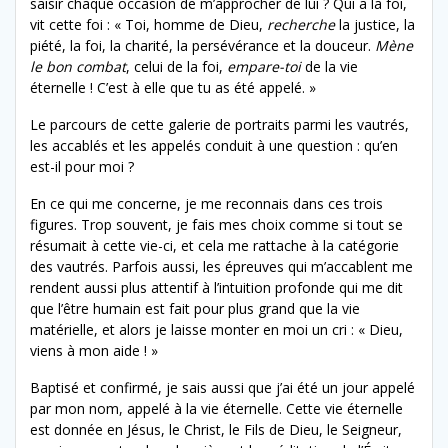
saisir chaque occasion de m’approcher de lui ? Qui a la foi,
vit cette foi : « Toi, homme de Dieu,
recherche
la justice, la
piété, la foi, la charité, la persévérance et la douceur.
Mène
le bon combat
, celui de la foi,
empare-toi
de la vie
éternelle ! C’est à elle que tu as été appelé. »
Le parcours de cette galerie de portraits parmi les vautrés,
les accablés et les appelés conduit à une question : qu’en
est-il pour moi ?
En ce qui me concerne, je me reconnais dans ces trois
figures. Trop souvent, je fais mes choix comme si tout se
résumait à cette vie-ci, et cela me rattache à la catégorie
des vautrés. Parfois aussi, les épreuves qui m’accablent me
rendent aussi plus attentif à l’intuition profonde qui me dit
que l’être humain est fait pour plus grand que la vie
matérielle, et alors je laisse monter en moi un cri : « Dieu,
viens à mon aide ! »
Baptisé et confirmé, je sais aussi que j’ai été un jour appelé
par mon nom, appelé à la vie éternelle. Cette vie éternelle
est donnée en Jésus, le Christ, le Fils de Dieu, le Seigneur,