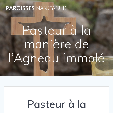
Skip
PAROISSES
NANCY-SUD
to
content
Pasteur à la
manière de
l’Agneau immolé
Pasteur à la