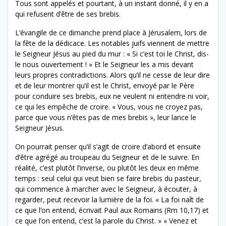
Tous sont appelés et pourtant, à un instant donné, il y en a
qui refusent d’être de ses brebis.
L’évangile de ce dimanche prend place à Jérusalem, lors de
la fête de la dédicace. Les notables juifs viennent de mettre
le Seigneur Jésus au pied du mur : « Si c’est toi le Christ, dis-
le nous ouvertement ! » Et le Seigneur les a mis devant
leurs propres contradictions. Alors qu’il ne cesse de leur dire
et de leur montrer qu’il est le Christ, envoyé par le Père
pour conduire ses brebis, eux ne veulent ni entendre ni voir,
ce qui les empêche de croire. « Vous, vous ne croyez pas,
parce que vous n’êtes pas de mes brebis », leur lance le
Seigneur Jésus.
On pourrait penser qu’il s’agit de croire d’abord et ensuite
d’être agrégé au troupeau du Seigneur et de le suivre. En
réalité, c’est plutôt l’inverse, ou plutôt les deux en même
temps : seul celui qui veut bien se faire brebis du pasteur,
qui commence à marcher avec le Seigneur, à écouter, à
regarder, peut recevoir la lumière de la foi. « La foi naît de
ce que l’on entend, écrivait Paul aux Romains (Rm 10,17) et
ce que l’on entend, c’est la parole du Christ. » « Venez et