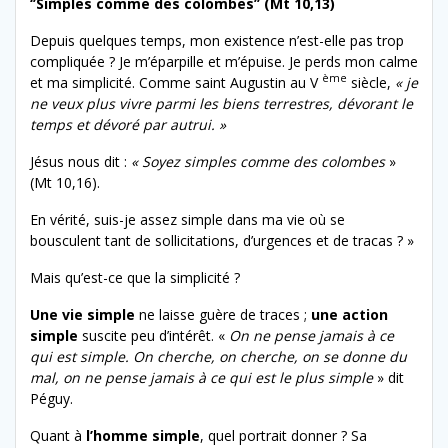
‘’Simples comme des colombes’’ (Mt 10,13)
Depuis quelques temps, mon existence n’est-elle pas trop
compliquée ? Je m’éparpille et m’épuise. Je perds mon calme
ème
et ma simplicité. Comme saint Augustin au V
siècle,
« je
ne veux plus vivre parmi les biens terrestres, dévorant le
temps et dévoré par autrui. »
Jésus nous dit :
« Soyez simples comme des colombes
»
(Mt 10,16).
En vérité, suis-je assez simple dans ma vie où se
bousculent tant de sollicitations, d’urgences et de tracas ? »
Mais qu’est-ce que la simplicité ?
Une vie simple
ne laisse guère de traces ;
une action
simple
suscite peu d’intérêt. «
On ne pense jamais à ce
qui est simple. On cherche, on cherche, on se donne du
mal, on ne pense jamais à ce qui est le plus simple
» dit
Péguy.
Quant à
l’homme simple
, quel portrait donner ? Sa