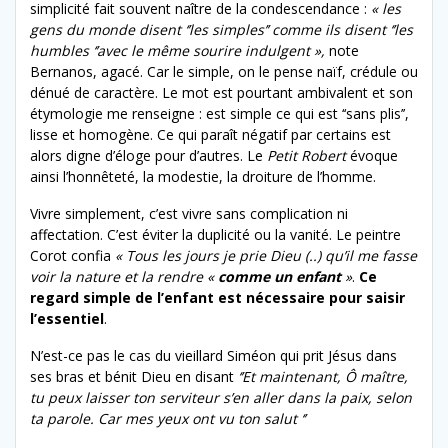
simplicité fait souvent naître de la condescendance :
« les
gens du monde disent ‘’les simples’’ comme ils disent ‘’les
humbles ‘’avec le même sourire indulgent »,
note
Bernanos, agacé. Car le simple, on le pense naïf, crédule ou
dénué de caractère. Le mot est pourtant ambivalent et son
étymologie me renseigne : est simple ce qui est ‘‘sans plis’’,
lisse et homogène. Ce qui paraît négatif par certains est
alors digne d’éloge pour d’autres. Le
Petit Robert
évoque
ainsi l’honnêteté, la modestie, la droiture de l’homme.
Vivre simplement, c’est vivre sans complication ni
affectation. C’est éviter la duplicité ou la vanité. Le peintre
Corot confia
« Tous les jours je prie Dieu (..) qu’il me fasse
voir la nature et la rendre «
comme un enfant
»
.
Ce
regard simple de l’enfant est nécessaire pour saisir
l’essentiel
.
N’est-ce pas le cas du vieillard Siméon qui prit Jésus dans
ses bras et bénit Dieu en disant
‘’Et maintenant, Ô maître,
tu peux laisser ton serviteur s’en aller dans la paix, selon
ta parole. Car mes yeux ont vu ton salut ‘’