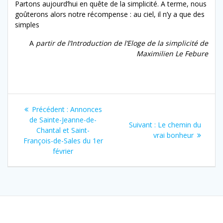
Partons aujourd’hui en quête de la simplicité. A terme, nous
goûterons alors notre récompense : au ciel, il n’y a que des
simples
A
partir de l’Introduction de l’Eloge de la simplicité de
Maximilien Le Febure
Navigation
Article
Précédent :
Annonces
de
précédent
de Sainte-Jeanne-de-
Article
Suivant :
Le chemin du
:
Chantal et Saint-
suivant
vrai bonheur
l’article
François-de-Sales du 1er
:
février