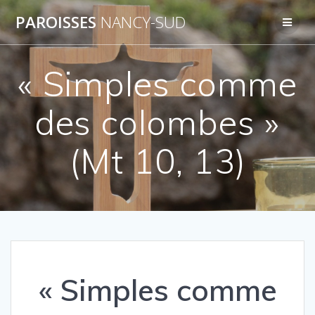
Skip
PAROISSES
NANCY-SUD
to
content
« Simples comme
des colombes »
(Mt 10, 13)
« Simples comme