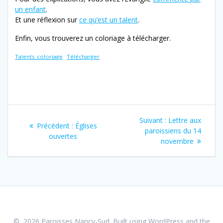
un enfant
.
Et une réflexion sur
ce qu’est un talent
.
Enfin, vous trouverez un coloriage à télécharger.
Talents_coloriage
Télécharger
Navigation
Article
Suivant :
Lettre aux
Article
Précédent :
Églises
de
suivant
paroissiens du 14
précédent
ouvertes
:
novembre
:
l’article
© 2026 Paroisses Nancy-Sud. Built using WordPress and the