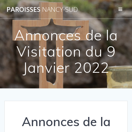
Skip
PAROISSES
NANCY-SUD
to
content
Annonces de la
Visitation du 9
Janvier 2022
Annonces de la