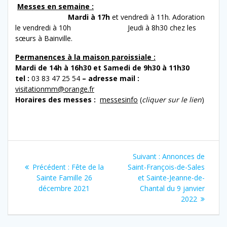
Messes en semaine :
Mardi à 17h
et vendredi à 11h. Adoration
le vendredi à 10h
Jeudi à 8h30 chez les
sœurs à Bainville.
Permanences à la maison paroissiale :
Mardi de 14h à 16h30 et Samedi de 9h30 à 11h30
tel :
03 83 47 25 54
–
adresse mail :
visitationmm@orange.fr
Horaires des messes :
messesinfo
(
cliquer sur le lien
)
Navigation
Article
Suivant :
Annonces de
de
Article
suivant
Précédent :
Fête de la
Saint-François-de-Sales
précédent
:
Sainte Famille 26
et Sainte-Jeanne-de-
l’article
:
décembre 2021
Chantal du 9 janvier
2022